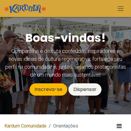
Pular para o conteúdo
Boas-vindas!
Compartilhe e discuta conteúdos inspiradores e
novas ideias de cultura regenerativa, fortaleça seu
perfil na comunidade e, juntos, sejamos protagonistas
de um mundo mais sustentável.
Inscreva-se
Dispensar
Kardum Comunidade
Orientações