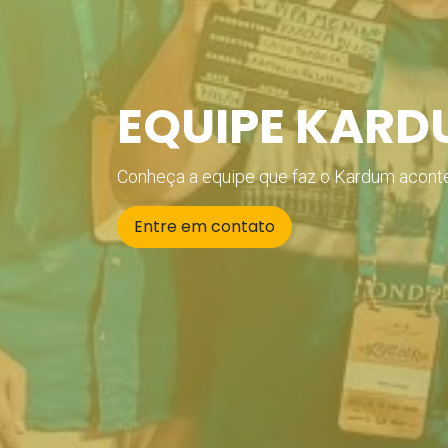
EQUIPE KARD
Conheça a equipe que faz o Kardum acont
Entre em contato