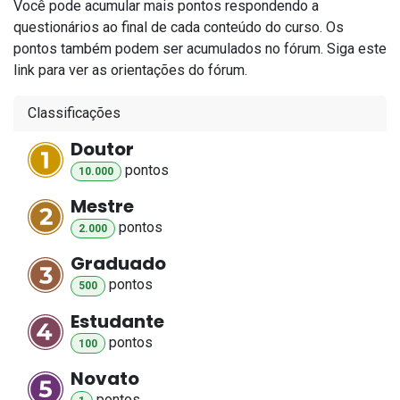
Você pode acumular mais pontos respondendo a
questionários ao final de cada conteúdo do curso. Os
pontos também podem ser acumulados no fórum. Siga este
link para ver as orientações do fórum.
Classificações
Doutor
ponto
s
10.000
Mestre
ponto
s
2.000
Graduado
ponto
s
500
Estudante
ponto
s
100
Novato
ponto
s