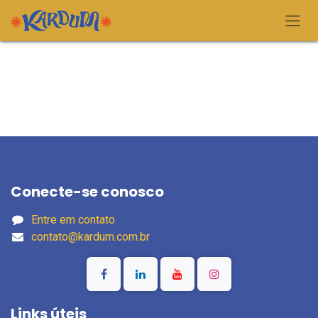
Pular para o conteúdo
Conecte-se conosco
Entre em contato
contato@kardum.com.br
Links úteis